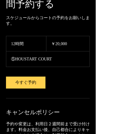
間予約する
スケジュールからコートの予約をお願いしま
す。
20,000
円
12時間
1
￥20,000
2
時
⑤HOUSTART COURT
間
今すぐ予約
キャンセルポリシー
予約や変更は、利用日２週間前まで受け付け
ます。料金お支払い後、自己都合によりキャ